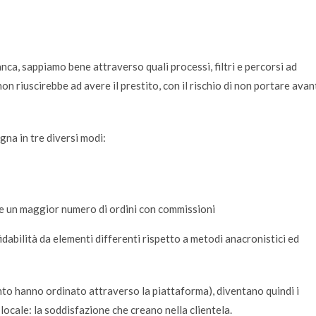
anca, sappiamo bene attraverso quali processi, filtri e percorsi ad
n riuscirebbe ad avere il prestito, con il rischio di non portare avan
gna in tre diversi modi:
, e un maggior numero di ordini con commissioni
dabilità da elementi differenti rispetto a metodi anacronistici ed
uanto hanno ordinato attraverso la piattaforma), diventano quindi i
 locale: la soddisfazione che creano nella clientela.