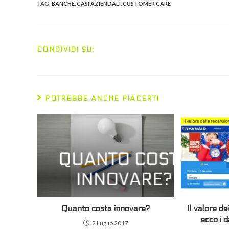
TAG:
BANCHE
,
CASI AZIENDALI
,
CUSTOMER CARE
SHARE
CONDIVIDI SU:
THIS
CONTENT
POTREBBE ANCHE PIACERTI
Quanto costa innovare?
Il valore 
ecco i d
2 Luglio 2017