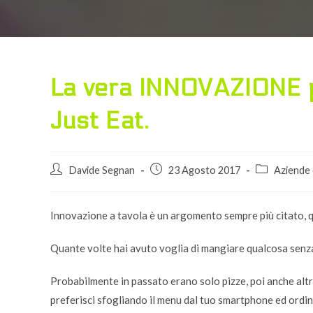
La vera INNOVAZIONE p
Just Eat.
Autore
Articolo
Categoria
Davide Segnan
23 Agosto 2017
Aziende
dell'articolo:
pubblicato:
dell'articolo:
Innovazione a tavola è un argomento sempre più citato, q
Quante volte hai avuto voglia di mangiare qualcosa senza
Probabilmente in passato erano solo pizze, poi anche altri 
preferisci sfogliando il menu dal tuo smartphone ed ordina