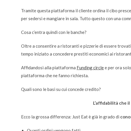
Tramite questa piattaforma il cliente ordina il cibo prescel
per sedersi e mangiare in sala. Tutto questo con una commi
Cosa c’entra quindi con le banche?
Oltre a consentire a ristoranti e pizzerie di essere trovati
tempo iniziato a concedere prestiti economici ai ristorant
Affidandosi alla piattaforma
Funding circle
e per ora solo
piattaforma che ne fanno richiesta.
Quali sono le basi su cui concede credito?
L’affidabilità
che il
Ecco la grossa differenza: Just Eat è già in grado di
conos
Quanti ordini vengono fatti