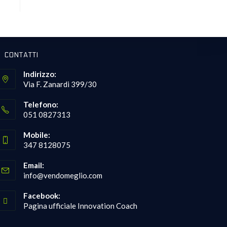
CONTATTI
Indirizzo:
Via F. Zanardi 399/30
Telefono:
051 0827313
Opens
Mobile:
in
347 8128075
your
Opens
application
Email:
in
Opens
info@vendomeglio.com
your
in
your
application
Facebook:
application
Pagina ufficiale Innovation Coach