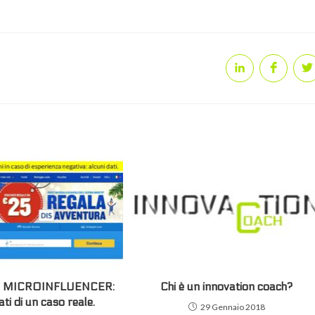
Opens
Opens
O
in
in
in
a
a
a
new
new
n
window
window
w
dei MICROINFLUENCER:
Chi è un innovation coach?
ati di un caso reale.
29 Gennaio 2018