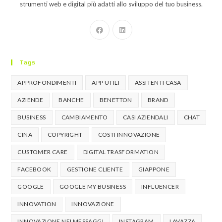
strumenti web e digital più adatti allo sviluppo del tuo business.
Tags
APPROFONDIMENTI
APP UTILI
ASSITENTI CASA
AZIENDE
BANCHE
BENETTON
BRAND
BUSINESS
CAMBIAMENTO
CASI AZIENDALI
CHAT
CINA
COPYRIGHT
COSTI INNOVAZIONE
CUSTOMER CARE
DIGITAL TRASFORMATION
FACEBOOK
GESTIONE CLIENTE
GIAPPONE
GOOGLE
GOOGLE MY BUSINESS
INFLUENCER
INNOVATION
INNOVAZIONE
INNOVAZIONE NEI MESSAGGI
INSTAGRAM
LAVAZZA