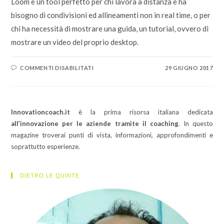
Loom è un tool perfetto per chi lavora a distanza e ha
bisogno di condivisioni ed allineamenti non in real time, o per
chi ha necessità di mostrare una guida, un tutorial, ovvero di
mostrare un video del proprio desktop.
SU
COMMENTI DISABILITATI
29 GIUGNO 2017
LOOM:
REALIZZARE
TUTORIAL
E
VIDEO
GUIDE
Innovationcoach.it
è la prima risorsa italiana dedicata
CON
SEMPLICITÀ
all’innovazione per le aziende tramite il coaching
. In questo
magazine troverai punti di vista, informazioni, approfondimenti e
soprattutto esperienze.
DIETRO LE QUINTE