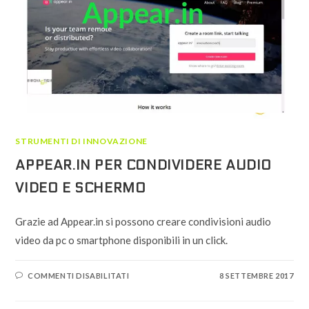
FAR
CRESCERE
IL
TUO
BUSINESS
[INFOGRAFICA]
E
(SPOILER)
MODIFICARE
I
PDF
GRATUITAMENTE
STRUMENTI DI INNOVAZIONE
APPEAR.IN PER CONDIVIDERE AUDIO
VIDEO E SCHERMO
Grazie ad Appear.in si possono creare condivisioni audio
video da pc o smartphone disponibili in un click.
SU
COMMENTI DISABILITATI
8 SETTEMBRE 2017
APPEAR.IN
PER
CONDIVIDERE