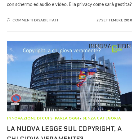
con schermo ed audio e video. E la privacy come sarà gestita?
SU
COMMENTI DISABILITATI
27 SETTEMBRE 2018
FACEBOOK
PROGETTA
UN
DEVICE
PER
LA
CASA:
VIDEO
ED
AUDIO
PER
INTERAGIRE
MEGLIO.
INNOVAZIONE DI CUI SI PARLA OGGI
/
SENZA CATEGORIA
LA NUOVA LEGGE SUL COPYRIGHT, A