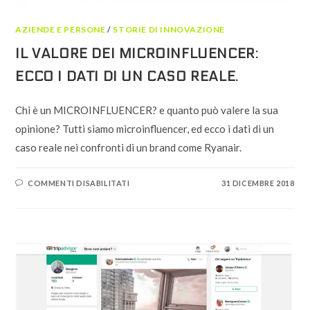
AZIENDE E PERSONE
/
STORIE DI INNOVAZIONE
IL VALORE DEI MICROINFLUENCER:
ECCO I DATI DI UN CASO REALE.
Chi è un MICROINFLUENCER? e quanto può valere la sua
opinione? Tutti siamo microinfluencer, ed ecco i dati di un
caso reale nei confronti di un brand come Ryanair.
SU
COMMENTI DISABILITATI
31 DICEMBRE 2018
IL
VALORE
DEI
MICROINFLUENCER:
ECCO
I
DATI
DI
UN
CASO
REALE.