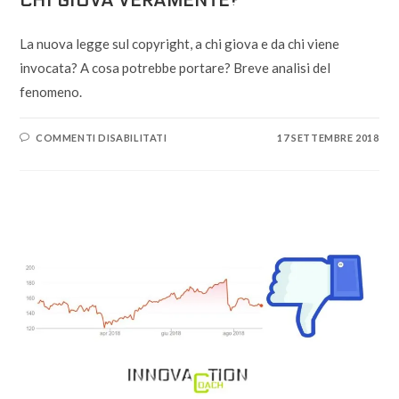
CHI GIOVA VERAMENTE?
La nuova legge sul copyright, a chi giova e da chi viene
invocata? A cosa potrebbe portare? Breve analisi del
fenomeno.
SU
COMMENTI DISABILITATI
17 SETTEMBRE 2018
LA
NUOVA
LEGGE
SUL
COPYRIGHT,
A
CHI
GIOVA
VERAMENTE?