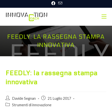
Salta
al
contenuto
FEEDLY: LA RASSEGNA STAMPA
INNOVATIVA
FEEDLY: la rassegna stampa
innovativa
Autore
Articolo
Davide Segnan
21 Luglio 2017
dell'articolo:
pubblicato:
Categoria
Strumenti di innovazione
dell'articolo: