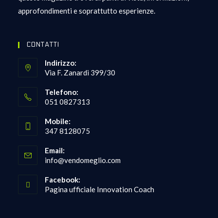
approfondimenti e soprattutto esperienze.
CONTATTI
Indirizzo:
Via F. Zanardi 399/30
Telefono:
051 0827313
Opens
Mobile:
in
347 8128075
your
Opens
application
Email:
in
Opens
info@vendomeglio.com
your
in
your
application
Facebook:
application
Pagina ufficiale Innovation Coach