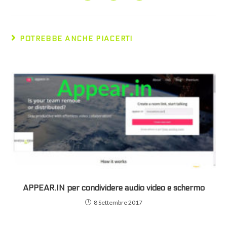
a
a
a
new
new
new
window
window
window
POTREBBE ANCHE PIACERTI
APPEAR.IN per condividere audio video e schermo
8 Settembre 2017