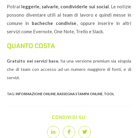
Potrai
leggerle, salvarle, condividerle sui social
. Le notizie
possono diventare utili al team di lavoro e quindi messe in
comune in
bacheche condivise
, oppure inserire in altri
servizi come Evernote, One Note, Trello e Slack.
QUANTO COSTA
Gratuito nei servizi base
, ha una versione premium sia singola
che di team con accesso ad un numero maggiore di fonti, e di
servizi.
TAG:
INFORMAZIONE ONLINE
,
RASSEGNA STAMPA ONLINE
,
TOOL
SHARE
CONDIVIDI SU:
THIS
CONTENT
Opens
Opens
Opens
in
in
in