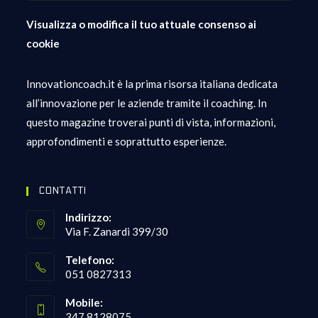
Visualizza o modifica il tuo attuale consenso ai
cookie
Innovationcoach.it è la prima risorsa italiana dedicata
all’innovazione per le aziende tramite il coaching. In
questo magazine troverai punti di vista, informazioni,
approfondimenti e soprattutto esperienze.
CONTATTI
Indirizzo:
Via F. Zanardi 399/30
Telefono:
051 0827313
Opens
Mobile:
in
347 8128075