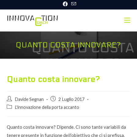
Salta
al
contenuto
QUANTO COSTA INNOVARE?
Quanto costa innovare?
Autore
Articolo
Davide Segnan
2 Luglio 2017
dell'articolo:
pubblicato:
Categoria
L'innovazione della porta accanto
dell'articolo:
Quanto costa innovare? Dipende. Ci sono tante variabili da
tenere presente in funzione dell’obiettivo che ci si prefissa.