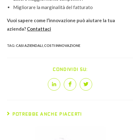
Migliorare la marginalità del fatturato
Vuoi sapere come l’innovazione può aiutare la tua
azienda?
Contattaci
TAG:
CASI AZIENDALI
,
COSTI INNOVAZIONE
SHARE
CONDIVIDI SU:
THIS
CONTENT
Opens
Opens
Opens
in
in
in
a
a
a
new
new
new
window
window
window
POTREBBE ANCHE PIACERTI