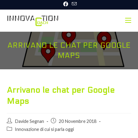
Salta
al
contenuto
ARRIVANO LE CHAT PER GOOGLE
MAPS
Arrivano le chat per Google
Maps
Autore
Articolo
Davide Segnan
20 Novembre 2018
dell'articolo:
pubblicato:
Categoria
Innovazione di cui si parla oggi
dell'articolo: