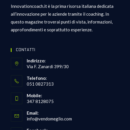
Innovationcoach.it è la prima risorsa italiana dedicata
all’innovazione per le aziende tramite il coaching. In
questo magazine troverai punti di vista, informazioni,
approfondimenti e soprattutto esperienze.
CONTATTI
Indirizzo:
Via F. Zanardi 399/30
Telefono:
051 0827313
Opens
Mobile:
in
347 8128075
your
Opens
application
Email:
in
Opens
info@vendomeglio.com
your
in
your
application