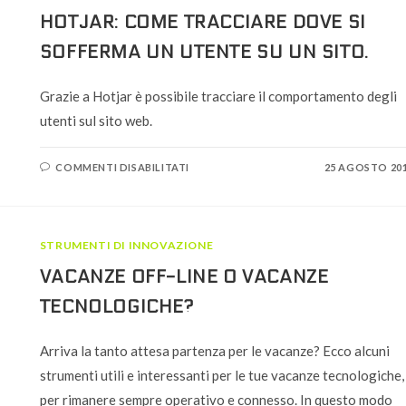
HOTJAR: COME TRACCIARE DOVE SI
SOFFERMA UN UTENTE SU UN SITO.
Grazie a Hotjar è possibile tracciare il comportamento degli
utenti sul sito web.
SU
COMMENTI DISABILITATI
25 AGOSTO 20
HOTJAR:
COME
TRACCIARE
DOVE
SI
SOFFERMA
STRUMENTI DI INNOVAZIONE
UN
UTENTE
SU
VACANZE OFF-LINE O VACANZE
UN
SITO.
TECNOLOGICHE?
Arriva la tanto attesa partenza per le vacanze? Ecco alcuni
strumenti utili e interessanti per le tue vacanze tecnologiche,
per rimanere sempre operativo e connesso. In questo modo