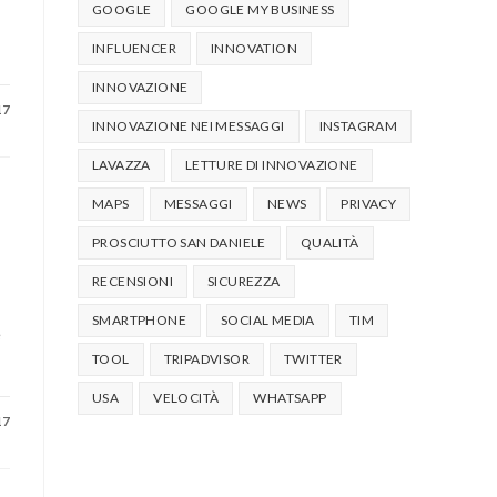
GOOGLE
GOOGLE MY BUSINESS
INFLUENCER
INNOVATION
INNOVAZIONE
17
INNOVAZIONE NEI MESSAGGI
INSTAGRAM
LAVAZZA
LETTURE DI INNOVAZIONE
MAPS
MESSAGGI
NEWS
PRIVACY
PROSCIUTTO SAN DANIELE
QUALITÀ
RECENSIONI
SICUREZZA
SMARTPHONE
SOCIAL MEDIA
TIM
e
TOOL
TRIPADVISOR
TWITTER
USA
VELOCITÀ
WHATSAPP
17