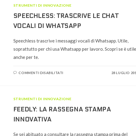
MANCAVA
STRUMENTI DI INNOVAZIONE
SPEECHLESS: TRASCRIVE LE CHAT
VOCALI DI WHATSAPP
Speechless trascrive i messaggi vocali di Whatsapp. Utile,
soprattutto per chi usa Whatsapp per lavoro. Scopri se è util
anche per te.
SU
COMMENTI DISABILITATI
28 LUGLIO 20
SPEECHLESS:
TRASCRIVE
LE
CHAT
VOCALI
DI
STRUMENTI DI INNOVAZIONE
WHATSAPP
FEEDLY: LA RASSEGNA STAMPA
INNOVATIVA
Se sei abituato a consultare la rassegna stampa prima del