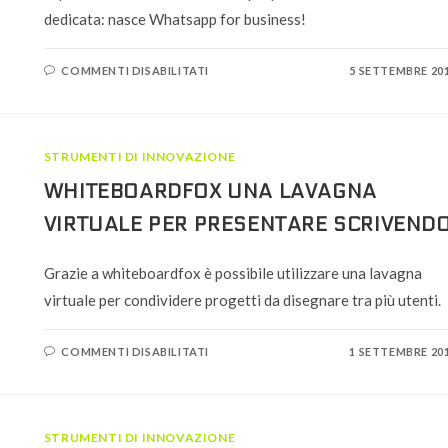
dedicata: nasce Whatsapp for business!
SU
COMMENTI DISABILITATI
5 SETTEMBRE 20
WHATSAPP
FOR
BUSINESS:
COME
FUNZIONA
IL
STRUMENTI DI INNOVAZIONE
NUOVO
SERVIZIO
PER
WHITEBOARDFOX UNA LAVAGNA
LE
IMPRESE
VIRTUALE PER PRESENTARE SCRIVEND
Grazie a whiteboardfox è possibile utilizzare una lavagna
virtuale per condividere progetti da disegnare tra più utenti.
SU
COMMENTI DISABILITATI
1 SETTEMBRE 20
WHITEBOARDFOX
UNA
LAVAGNA
VIRTUALE
PER
PRESENTARE
STRUMENTI DI INNOVAZIONE
SCRIVENDO