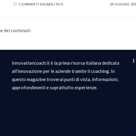
SU
COMMENTI DISABILITATI
29 GIUGNO 20
LOOM:
REALIZZARE
TUTORIAL
E
VIDEO
GUIDE
ne dei contenuti
CON
SEMPLICITÀ
Innovationcoach.it è la prima risorsa italiana dedicata
all’innovazione per le aziende tramite il coaching. In
questo magazine troverai punti di vista, informazioni,
approfondimenti e soprattutto esperienze.