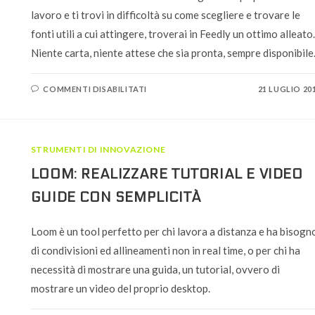
lavoro e ti trovi in difficoltà su come scegliere e trovare le
fonti utili a cui attingere, troverai in Feedly un ottimo alleato.
Niente carta, niente attese che sia pronta, sempre disponibile
SU
COMMENTI DISABILITATI
21 LUGLIO 20
FEEDLY:
LA
RASSEGNA
STAMPA
INNOVATIVA
STRUMENTI DI INNOVAZIONE
LOOM: REALIZZARE TUTORIAL E VIDEO
GUIDE CON SEMPLICITÀ
Loom è un tool perfetto per chi lavora a distanza e ha bisogn
di condivisioni ed allineamenti non in real time, o per chi ha
necessità di mostrare una guida, un tutorial, ovvero di
mostrare un video del proprio desktop.