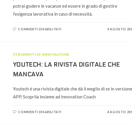
potrai godere le vacanze ed essere in grado di gestire
l’esigenza lavorativa in caso di necessità.
SU
COMMENTI DISABILITATI
9 AGOSTO 20
VACANZE
OFF-
LINE
O
VACANZE
TECNOLOGICHE?
STRUMENTI DI INNOVAZIONE
YOUTECH: LA RIVISTA DIGITALE CHE
MANCAVA
Youtech è una rivista digitale che dà il meglio di se in version
APP. Scoprila insieme ad Innovation Coach
SU
COMMENTI DISABILITATI
4 AGOSTO 20
YOUTECH:
LA
RIVISTA
DIGITALE
CHE