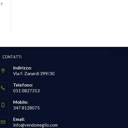
17
CONTATTI
Indirizzo:
Via F. Zanardi 399/30
Telefono:
051 0827313
Opens
Mobile:
in
347 8128075
your
Opens
application
Email:
in
Opens
info@vendomeglio.com
your