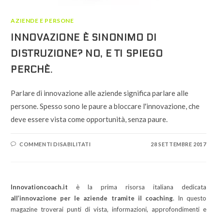
AZIENDE E PERSONE
INNOVAZIONE È SINONIMO DI
DISTRUZIONE? NO, E TI SPIEGO
PERCHÈ.
Parlare di innovazione alle aziende significa parlare alle
persone. Spesso sono le paure a bloccare l'innovazione, che
deve essere vista come opportunità, senza paure.
SU
COMMENTI DISABILITATI
28 SETTEMBRE 2017
INNOVAZIONE
È
SINONIMO
DI
DISTRUZIONE?
NO,
Innovationcoach.it
è la prima risorsa italiana dedicata
E
TI
all’innovazione per le aziende tramite il coaching
. In questo
SPIEGO
PERCHÈ.
magazine troverai punti di vista, informazioni, approfondimenti e