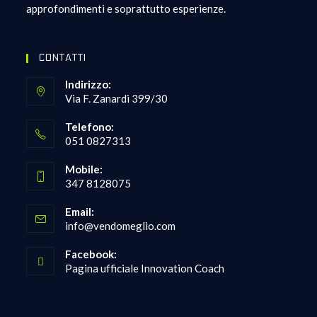
approfondimenti e soprattutto esperienze.
CONTATTI
Indirizzo:
Via F. Zanardi 399/30
Telefono:
051 0827313
Opens
Mobile:
in
347 8128075
your
Opens
application
Email:
in
Opens
info@vendomeglio.com
your
in
your
application
Facebook:
application
Pagina ufficiale Innovation Coach