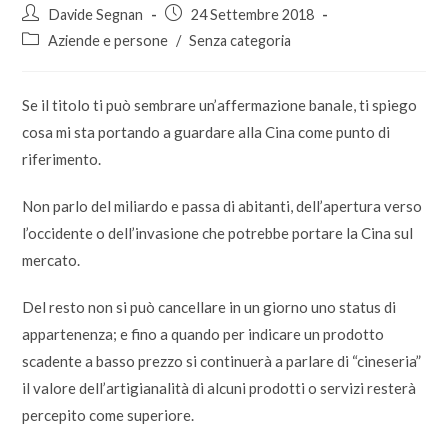
Autore
Articolo
Davide Segnan
24 Settembre 2018
dell'articolo:
pubblicato:
Categoria
Aziende e persone
/
Senza categoria
dell'articolo:
Se il titolo ti può sembrare un’affermazione banale, ti spiego
cosa mi sta portando a guardare alla Cina come punto di
riferimento.
Non parlo del miliardo e passa di abitanti, dell’apertura verso
l’occidente o dell’invasione che potrebbe portare la Cina sul
mercato.
Del resto non si può cancellare in un giorno uno status di
appartenenza; e fino a quando per indicare un prodotto
scadente a basso prezzo si continuerà a parlare di “cineseria”
il valore dell’artigianalità di alcuni prodotti o servizi resterà
percepito come superiore.