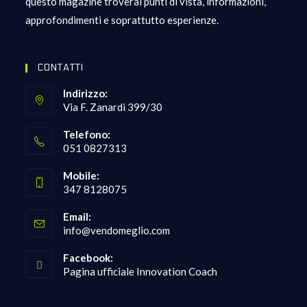
questo magazine troverai punti di vista, informazioni,
approfondimenti e soprattutto esperienze.
CONTATTI
Indirizzo:
Via F. Zanardi 399/30
Telefono:
051 0827313
Opens
Mobile:
in
347 8128075
your
Opens
application
Email:
in
Opens
info@vendomeglio.com
your
in
your
application
Facebook:
application
Pagina ufficiale Innovation Coach