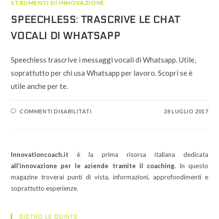
STRUMENTI DI INNOVAZIONE
SPEECHLESS: TRASCRIVE LE CHAT
VOCALI DI WHATSAPP
Speechless trascrive i messaggi vocali di Whatsapp. Utile,
soprattutto per chi usa Whatsapp per lavoro. Scopri se è
utile anche per te.
SU
COMMENTI DISABILITATI
28 LUGLIO 2017
SPEECHLESS:
TRASCRIVE
LE
CHAT
VOCALI
DI
Innovationcoach.it
è la prima risorsa italiana dedicata
WHATSAPP
all’innovazione per le aziende tramite il coaching
. In questo
magazine troverai punti di vista, informazioni, approfondimenti e
soprattutto esperienze.
DIETRO LE QUINTE