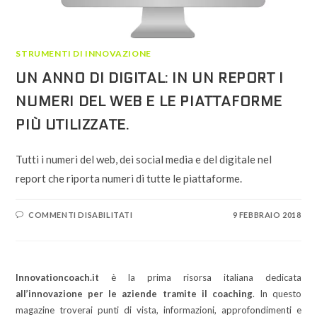
STRUMENTI DI INNOVAZIONE
UN ANNO DI DIGITAL: IN UN REPORT I
NUMERI DEL WEB E LE PIATTAFORME
PIÙ UTILIZZATE.
Tutti i numeri del web, dei social media e del digitale nel
report che riporta numeri di tutte le piattaforme.
SU
COMMENTI DISABILITATI
9 FEBBRAIO 2018
UN
ANNO
DI
DIGITAL:
IN
UN
Innovationcoach.it
è la prima risorsa italiana dedicata
REPORT
I
all’innovazione per le aziende tramite il coaching
. In questo
NUMERI
DEL
magazine troverai punti di vista, informazioni, approfondimenti e
WEB