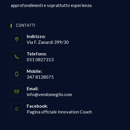
approfondimenti e soprattutto esperienze.
CONTATTI
Indirizzo:
Via F. Zanardi 399/30
Telefono:
051 0827313
Opens
Mobile:
in
347 8128075
your
Opens
application
Email:
in
Opens
info@vendomeglio.com
your
in
your
application
Facebook:
application
Pagina ufficiale Innovation Coach