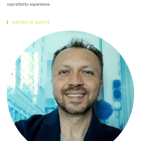
E
soprattutto esperienze.
LE
PIATTAFORME
PIÙ
UTILIZZATE.
DIETRO LE QUINTE